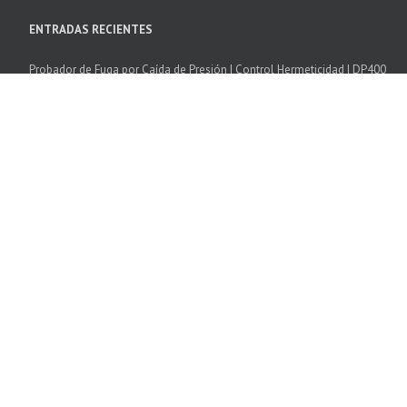
ENTRADAS RECIENTES
Probador de Fuga por Caída de Presión | Control Hermeticidad | DP400
Camara Climatica Temperatura Humedad | Excal
Cámaras de Choque Térmico | SCAL
Software SPIRALE 3
Cámaras de corrosión cíclica