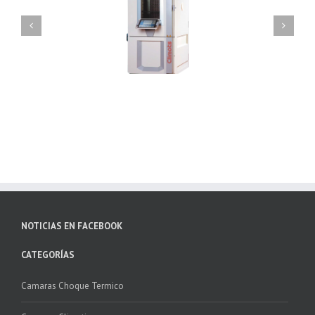
Camara Climatica
Cámaras de Choque Térmico |
atura Humedad | Excal
SCAL
NOTICIAS EN FACEBOOK
CATEGORÍAS
Camaras Choque Termico