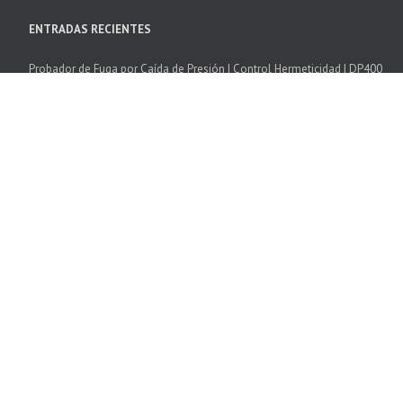
ENTRADAS RECIENTES
Probador de Fuga por Caída de Presión | Control Hermeticidad | DP400
Camara Climatica Temperatura Humedad | Excal
Cámaras de Choque Térmico | SCAL
Software SPIRALE 3
Cámaras de corrosión cíclica