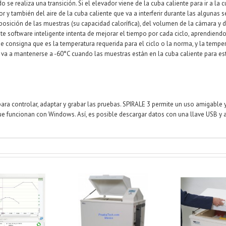
se realiza una transición. Si el elevador viene de la cuba caliente para ir a la cu
 y también del aire de la cuba caliente que va a interferir durante las algunas 
osición de las muestras (su capacidad calorífica), del volumen de la cámara y d
te software inteligente intenta de mejorar el tiempo por cada ciclo, aprendiendo
e consigna que es la temperatura requerida para el ciclo o la norma, y la temper
 cuba va a mantenerse a -60°C cuando las muestras están en la cuba caliente par
ara controlar, adaptar y grabar las pruebas. SPIRALE 3 permite un uso amigable y
 funcionan con Windows. Así, es posible descargar datos con una llave USB y a
AL
as de corrosión cíclica
Cámaras de humedad
Cám