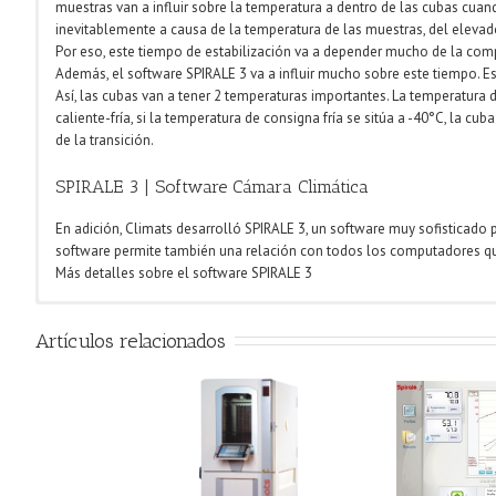
muestras van a influir sobre la temperatura a dentro de las cubas cuando 
inevitablemente a causa de la temperatura de las muestras, del elevador
Por eso, este tiempo de estabilización va a depender mucho de la comp
Además, el software SPIRALE 3 va a influir mucho sobre este tiempo. Es
Así, las cubas van a tener 2 temperaturas importantes. La temperatura d
caliente-fría, si la temperatura de consigna fría se sitúa a -40°C, la
de la transición.
SPIRALE 3 | Software Cámara Climática
En adición, Climats desarrolló SPIRALE 3, un software muy sofisticado p
software permite también una relación con todos los computadores que
Más detalles sobre el software SPIRALE 3
Características | Cámaras SCAL
Artículos relacionados
La gama que proponemos para prueba de choque térmico se llama SC
Las características principales de estas cámaras son:
– Volumen desde 65L hasta 1500L
– Temperatura desde -90°C hasta +220°C
– Carga máxima 100kg
– Con 2 o 3 cubas y 1 o 2 elevadores
Camara Climatica
Software SPIRALE 3
Cámar