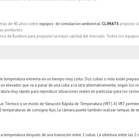
 más de 40 años sobre
equipos de simulación ambiental
.
CLIMATS
propone cá
sus productos.
ábrica de Burdeos para proponer la mejor calidad del mercado. Todos los equipos 
 de temperatura extrema en un tiempo muy corto. Dos cubas o más están prepar
n elevador que va a pasar de una cuba a la otra alternativamente, según los req
tura muy rápido para reproducir situaciones reales en particular para los secto
érmico y un modo de Variación Rápida de Temperatura (VRT). El VRT permite a 
2 temperaturas de consigna fijas, la cámara puede también realizar rampas de tem
a temperatura después de una transición entre 2 cubas. La obertura entre las 2 c