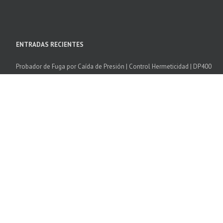
ENTRADAS RECIENTES
Probador de Fuga por Caída de Presión | Control Hermeticidad | DP400
Camara Climatica Temperatura Humedad | Excal
Cámaras de Choque Térmico | SCAL
Software SPIRALE 3
Cámaras de corrosión cíclica