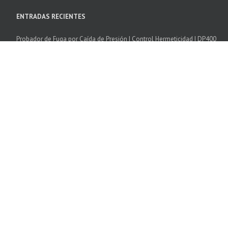
ENTRADAS RECIENTES
Probador de Fuga por Caída de Presión | Control Hermeticidad | DP400
Camara Climatica Temperatura Humedad | Excal
Cámaras de Choque Térmico | SCAL
Software SPIRALE 3
Cámaras de corrosión cíclica