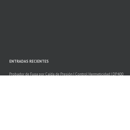
ENTRADAS RECIENTES
Probador de Fuga por Caída de Presión | Control Hermeticidad | DP400
Camara Climatica Temperatura Humedad | Excal
Cámaras de Choque Térmico | SCAL
Software SPIRALE 3
Cámaras de corrosión cíclica